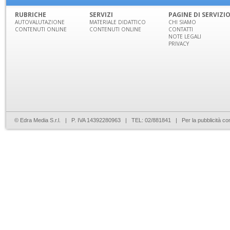
RUBRICHE
SERVIZI
PAGINE DI SERVIZI
AUTOVALUTAZIONE
MATERIALE DIDATTICO
CHI SIAMO
CONTENUTI ONLINE
CONTENUTI ONLINE
CONTATTI
NOTE LEGALI
PRIVACY
© Edra Media S.r.l. | P. IVA 14392280963 | TEL: 02/881841 | Per la pubblicità co