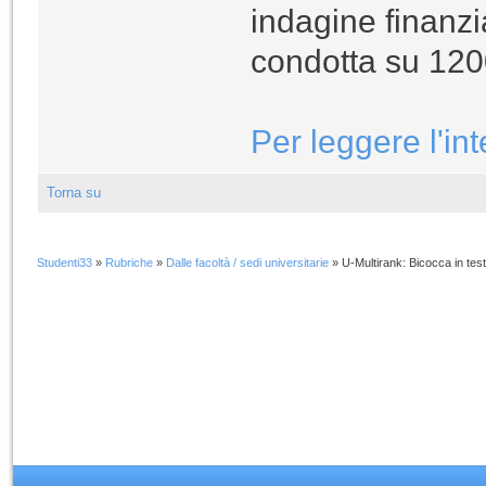
indagine finanz
condotta su 1200
Per leggere l'int
Torna su
Studenti33
»
Rubriche
»
Dalle facoltà / sedi universitarie
»
U-Multirank: Bicocca in testa