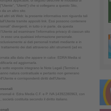
europea applicabili, di seguito descrive le modalità di
("Utente", "Utenti") che si collegano a questo Sito,
 da un altro sito.
 altri siti Web: la presente informativa non riguarda tali
dall'Utente tramite appositi link. Essi possono contenere
sonali" divergenti, in tutto o in parte, da questa
l'Utente ad esaminare l'informativa privacy di ciascun sito
ire in esso una qualsiasi informazione personale.
sclusivamente ai dati personali trattati mediante e in
 trattamento dei dati attraverso altri strumenti (ad es.
iornata alla data che appare in calce: EDRA Media si
odificarla ed aggiornarla.
 sotto esposte integrano le Note Legali (Termini e
n hanno natura contrattuale e pertanto non generano
ll'Utente e corrispondenti diritti dell'Utente.
ersonali
 personali è: Edra Media C.F. e P. IVA 14392280963, con
 società costituita secondo il diritto italiano.
sonali