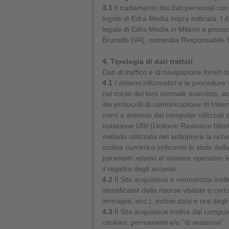
3.1
Il trattamento dei dati personali co
legale di Edra Media sopra indicata. I 
legale di Edra Media in Milano e presso 
Brunello (VA), nominata Responsabile E
4. Tipologia di dati trattati
Dati di traffico e di navigazione forniti 
4.1
I sistemi informatici e le procedure
nel corso del loro normale esercizio, alc
dei protocolli di comunicazione di Interne
nomi a dominio dei computer utilizzati dag
notazione URI (Uniform Resource Identifier
metodo utilizzato nel sottoporre la richie
codice numerico indicante lo stato della 
parametri relativi al sistema operativo e
il registro degli accessi.
4.2
Il Sito acquisisce e memorizza inol
identificativi delle risorse visitate o c
immagini, ecc.), inclusi data e ora degli
4.3
Il Sito acquisisce inoltre dal comput
cookies: permanenti e/o "di sessione":