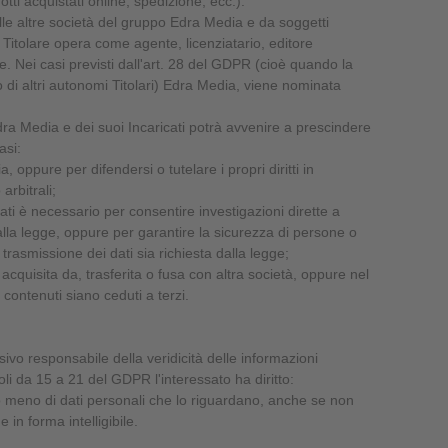
ti acquistati online, spedizione, ecc.).
alle altre società del gruppo Edra Media e da soggetti
il Titolare opera come agente, licenziatario, editore
te. Nei casi previsti dall'art. 28 del GDPR (cioè quando la
 di altri autonomi Titolari) Edra Media, viene nominata
dra Media e dei suoi Incaricati potrà avvenire a prescindere
asi:
a, oppure per difendersi o tutelare i propri diritti in
arbitrali;
dati è necessario per consentire investigazioni dirette a
de alla legge, oppure per garantire la sicurezza di persone o
la trasmissione dei dati sia richiesta dalla legge;
cquisita da, trasferita o fusa con altra società, oppure nel
 contenuti siano ceduti a terzi.
sivo responsabile della veridicità delle informazioni
icoli da 15 a 21 del GDPR l'interessato ha diritto:
o meno di dati personali che lo riguardano, anche se non
 in forma intelligibile.