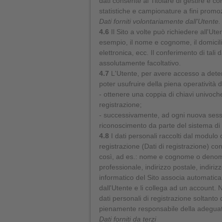
dati consente al Titolare di gestire e co
statistiche e campionature a fini promozi
Dati forniti volontariamente dall'Utente.
4.6
Il Sito a volte può richiedere all'Ut
esempio, il nome e cognome, il domicilio
elettronica, ecc. Il conferimento di tali
assolutamente facoltativo.
4.7
L'Utente, per avere accesso a determ
poter usufruire della piena operatività de
- ottenere una coppia di chiavi univo
registrazione;
- successivamente, ad ogni nuova sessi
riconoscimento da parte del sistema di 
4.8
I dati personali raccolti dal modulo c
registrazione (Dati di registrazione) con
così, ad es.: nome e cognome o denomin
professionale, indirizzo postale, indiriz
informatico del Sito associa automatica
dall'Utente e li collega ad un account. 
dati personali di registrazione soltant
pienamente responsabile della adegua
Dati forniti da terzi