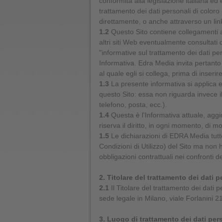
conformità alla legislazione italiana ed 
trattamento dei dati personali di coloro 
direttamente, o anche attraverso un link
1.2
Questo Sito contiene collegamenti ad
altri siti Web eventualmente consultati 
"informative sul trattamento dei dati per
Informativa. Edra Media invita pertanto 
al quale egli si collega, prima di inser
1.3
La presente informativa si applica e
questo Sito: essa non riguarda invece il
telefono, posta, ecc.).
1.4
Questa è l'Informativa attuale, agg
riserva il diritto, in ogni momento, di m
1.5
Le dichiarazioni di EDRA Media tutte
Condizioni di Utilizzo) del Sito ma no
obbligazioni contrattuali nei confronti de
2. Titolare del trattamento dei dati p
2.1
Il Titolare del trattamento dei dati
sede legale in Milano, viale Forlanini 21,
3. Luogo di trattamento dei dati per