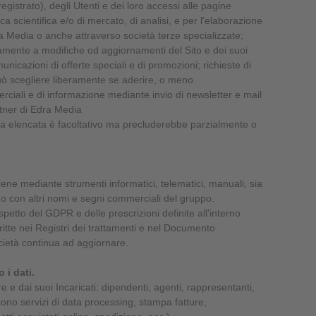
registrato), degli Utenti e dei loro accessi alle pagine
ca scientifica e/o di mercato, di analisi, e per l'elaborazione
a Media o anche attraverso società terze specializzate;
mente a modifiche od aggiornamenti del Sito e dei suoi
unicazioni di offerte speciali e di promozioni; richieste di
uò scegliere liberamente se aderire, o meno.
erciali e di informazione mediante invio di newsletter e mail
rtner di Edra Media
opra elencata è facoltativo ma precluderebbe parzialmente o
.
iene mediante strumenti informatici, telematici, manuali, sia
con altri nomi e segni commerciali del gruppo.
spetto del GDPR e delle prescrizioni definite all'interno
itte nei Registri dei trattamenti e nel Documento
ietà continua ad aggiornare.
 i dati.
re e dai suoi Incaricati: dipendenti, agenti, rappresentanti,
scono servizi di data processing, stampa fatture,