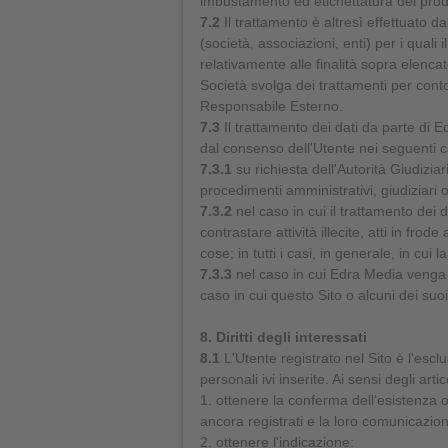
imbustamento ed etichettatura dei prodot
7.2
Il trattamento è altresì effettuato d
(società, associazioni, enti) per i quali 
relativamente alle finalità sopra elenca
Società svolga dei trattamenti per conto
Responsabile Esterno.
7.3
Il trattamento dei dati da parte di E
dal consenso dell'Utente nei seguenti c
7.3.1
su richiesta dell'Autorità Giudiziari
procedimenti amministrativi, giudiziari o 
7.3.2
nel caso in cui il trattamento dei 
contrastare attività illecite, atti in fro
cose; in tutti i casi, in generale, in cui 
7.3.3
nel caso in cui Edra Media venga a
caso in cui questo Sito o alcuni dei suoi
8. Diritti degli interessati
8.1
L'Utente registrato nel Sito è l'esclu
personali ivi inserite. Ai sensi degli art
1. ottenere la conferma dell'esistenza 
ancora registrati e la loro comunicazione
2. ottenere l'indicazione: