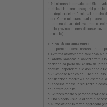
4.9
Il sistema informatico del Sito a volt
pubblicati in elenchi categorici pubblic
dati degli ordini professionali, banche d
ecc.). Come tali, questi dati possono e
autonoma titolare del trattamento, nel r
quelle previste in tema di comunicazion
elettronici).
5. Finalità del trattamento
I dati personali forniti saranno trattati p
5.1
Attività strettamente connesse e funz
all'Utente l'accesso ai servizi offerti e 
ricezione da parte dell'Utente dei prodot
ricevute; rispondere alle domande e rich
5.2
Gestione tecnica del Sito e del suo 
certificazione Medikey®: ad esempio, ac
all'account; messa in sicurezza e contr
dell'attività del Sito;
5.3
Arricchimento o personalizzazione dei
di una singola visita, o di ripetuti access
5.4
Profilazione in forma aggregata (ci