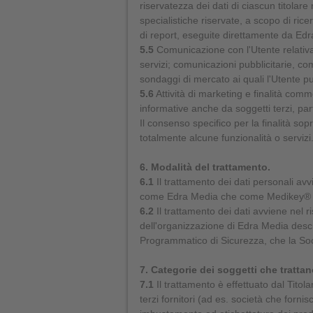
riservatezza dei dati di ciascun titolare 
specialistiche riservate, a scopo di ricer
di report, eseguite direttamente da Edr
5.5
Comunicazione con l'Utente relativa
servizi; comunicazioni pubblicitarie, com
sondaggi di mercato ai quali l'Utente p
5.6
Attività di marketing e finalità comm
informative anche da soggetti terzi, pa
Il consenso specifico per la finalità s
totalmente alcune funzionalità o servizi
6. Modalità del trattamento.
6.1
Il trattamento dei dati personali avv
come Edra Media che come Medikey® o 
6.2
Il trattamento dei dati avviene nel ri
dell'organizzazione di Edra Media descr
Programmatico di Sicurezza, che la Soc
7. Categorie dei soggetti che trattano
7.1
Il trattamento è effettuato dal Titola
terzi fornitori (ad es. società che forni