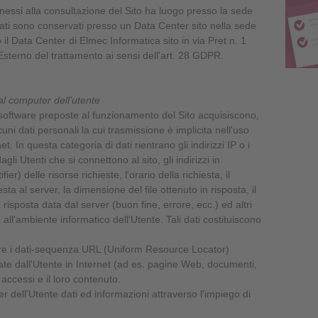
nnessi alla consultazione del Sito ha luogo presso la sede
dati sono conservati presso un Data Center sito nella sede
il Data Center di Elmec Informatica sito in via Pret n. 1
sterno del trattamento ai sensi dell'art. 28 GDPR.
dal computer dell'utente
 software preposte al funzionamento del Sito acquisiscono,
uni dati personali la cui trasmissione è implicita nell'uso
t. In questa categoria di dati rientrano gli indirizzi IP o i
li Utenti che si connettono al sito, gli indirizzi in
) delle risorse richieste, l'orario della richiesta, il
sta al server, la dimensione del file ottenuto in risposta, il
risposta data dal server (buon fine, errore, ecc.) ed altri
 all'ambiente informatico dell'Utente. Tali dati costituiscono
tre i dati-sequenza URL (Uniform Resource Locator)
ercate dall'Utente in Internet (ad es. pagine Web, documenti,
 accessi e il loro contenuto.
er dell'Utente dati ed informazioni attraverso l'impiego di