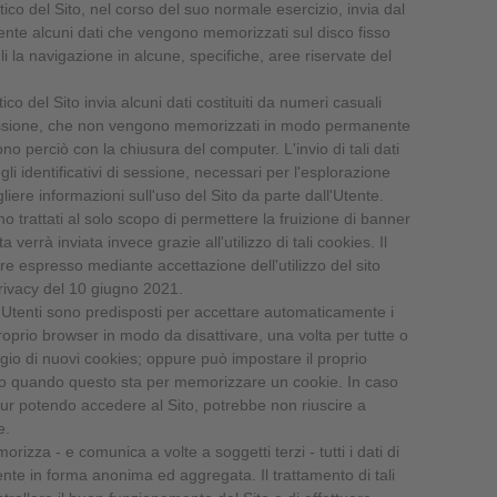
ico del Sito, nel corso del suo normale esercizio, invia dal
ente alcuni dati che vengono memorizzati sul disco fisso
i la navigazione in alcune, specifiche, aree riservate del
ico del Sito invia alcuni dati costituiti da numeri casuali
 sessione, che non vengono memorizzati in modo permanente
o perciò con la chiusura del computer. L'invio di tali dati
i identificativi di sessione, necessari per l'esplorazione
gliere informazioni sull'uso del Sito da parte dall'Utente.
o trattati al solo scopo di permettere la fruizione di banner
verrà inviata invece grazie all'utilizzo di tali cookies. Il
re espresso mediante accettazione dell'utilizzo del sito
ivacy del 10 giugno 2021.
Utenti sono predisposti per accettare automaticamente i
roprio browser in modo da disattivare, una volta per tutte o
aggio di nuovi cookies; oppure può impostare il proprio
o quando questo sta per memorizzare un cookie. In caso
 pur potendo accedere al Sito, potrebbe non riuscire a
e.
rizza - e comunica a volte a soggetti terzi - tutti i dati di
nte in forma anonima ed aggregata. Il trattamento di tali