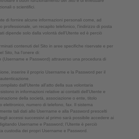
ntrollare il buon funzionamento del Sito e di effettuare
onali o scientifici.
ente di fornire alcune informazioni personali come, ad
 professionale, un recapito telefonico, l'indirizzo di posta
 dati dipende solo dalla volontà dell'Utente ed è perciò
inati contenuti del Sito in aree specifiche riservate e per
l Sito, ha l'onere di:
che (Username e Password) attraverso una procedura di
one, inserire il proprio Username e la Password per il
autenticazione.
ompilato dall'Utente all'atto della sua volontaria
sistono in informazioni relative ai contatti dell'Utente e
azione della società, associazione o ente, titolo
zo elettronico, numero di telefono, fax. Il sistema
mente tali dati allo Username e alla Password prescelti
Negli accessi successivi al primo sarà possibile accedere ai
o digitando Username e Password; l'Utente è perciò
ta custodia dei propri Username e Password.