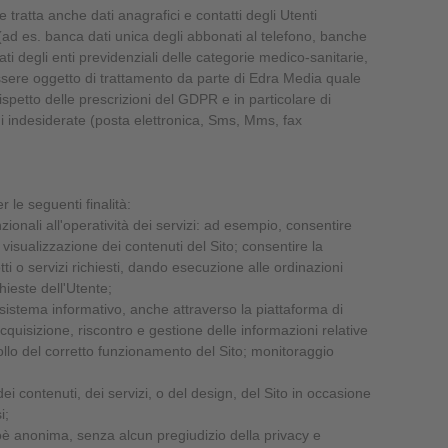
e tratta anche dati anagrafici e contatti degli Utenti
i (ad es. banca dati unica degli abbonati al telefono, banche
ati degli enti previdenziali delle categorie medico-sanitarie,
ssere oggetto di trattamento da parte di Edra Media quale
ispetto delle prescrizioni del GDPR e in particolare di
i indesiderate (posta elettronica, Sms, Mms, fax
er le seguenti finalità:
ionali all'operatività dei servizi: ad esempio, consentire
la visualizzazione dei contenuti del Sito; consentire la
ti o servizi richiesti, dando esecuzione alle ordinazioni
ieste dell'Utente;
sistema informativo, anche attraverso la piattaforma di
quisizione, riscontro e gestione delle informazioni relative
ollo del corretto funzionamento del Sito; monitoraggio
 contenuti, dei servizi, o del design, del Sito in occasione
i;
oè anonima, senza alcun pregiudizio della privacy e