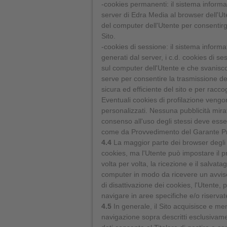
-cookies permanenti: il sistema informat
server di Edra Media al browser dell'Ut
del computer dell'Utente per consentirgl
Sito.
-cookies di sessione: il sistema informat
generati dal server, i c.d. cookies di
sul computer dell'Utente e che svaniscon
serve per consentire la trasmissione degl
sicura ed efficiente del sito e per racco
Eventuali cookies di profilazione vengon
personalizzati. Nessuna pubblicità mirata 
consenso all'uso degli stessi deve esse
come da Provvedimento del Garante Pr
4.4
La maggior parte dei browser degli 
cookies, ma l'Utente può impostare il p
volta per volta, la ricezione e il salvat
computer in modo da ricevere un avvis
di disattivazione dei cookies, l'Utente,
navigare in aree specifiche e/o riservat
4.5
In generale, il Sito acquisisce e memo
navigazione sopra descritti esclusivame