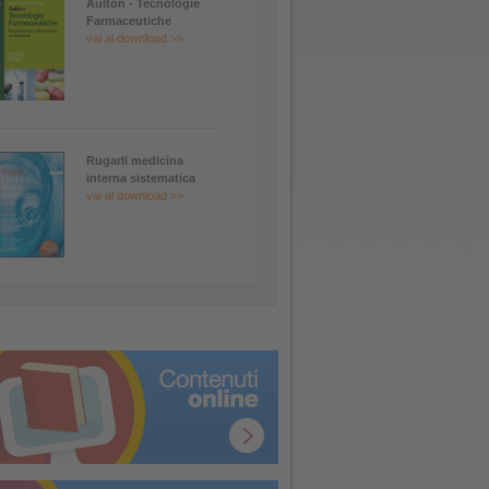
Aulton - Tecnologie
Farmaceutiche
vai al download >>
Rugarli medicina
interna sistematica
vai al download >>