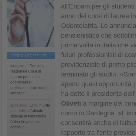
all'Enpam per gli studenti
anno dei corsi di laurea i
Odontoiatria. Lo annuncia
pensionistico che sottoli
prima volta in Italia che v
futuri professionisti di co
ARTICOLI CORRELATI
previdenziale di primo pil
Concorso
03-07-2017 |
Nazionale Corsi di
terminato gli studi». «Siam
Laurea per medici,
odontoiatri e
aperto quest'opportunità pe
professionisti del mondo
ha detto il presidente de
sanitario
Oliveti
a margine del con
Ecm, in vista
22-09-2016 |
modifiche all'attuale
corso in Sardegna. «L'iscr
sistema di formazione.
consentirà anche di istitu
Arriva lo sviluppo
continuo
rapporto tra l'ente previde