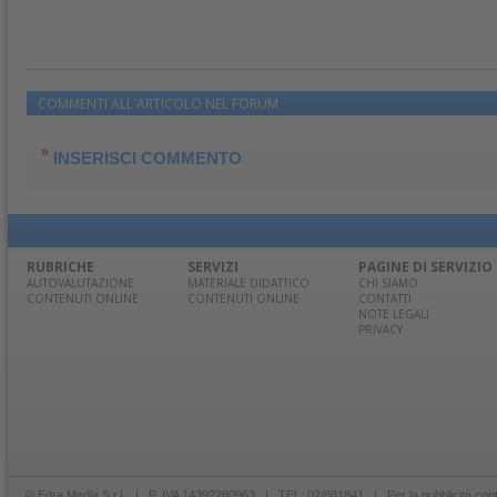
COMMENTI ALL'ARTICOLO NEL FORUM
INSERISCI COMMENTO
RUBRICHE
SERVIZI
PAGINE DI SERVIZIO
AUTOVALUTAZIONE
MATERIALE DIDATTICO
CHI SIAMO
CONTENUTI ONLINE
CONTENUTI ONLINE
CONTATTI
NOTE LEGALI
PRIVACY
© Edra Media S.r.l. | P. IVA 14392280963 | TEL: 02/881841 | Per la pubblicità con