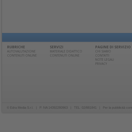
RUBRICHE
SERVIZI
PAGINE DI SERVIZIO
AUTOVALUTAZIONE
MATERIALE DIDATTICO
CHI SIAMO
CONTENUTI ONLINE
CONTENUTI ONLINE
CONTATTI
NOTE LEGALI
PRIVACY
© Edra Media S.r.l. | P. IVA 14392280963 | TEL: 02/881841 | Per la pubblicità con