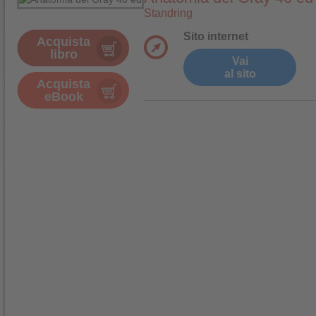
Standring
Sito internet
Acquista
libro
Vai
al sito
Acquista
eBook