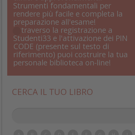
Strumenti fondamentali per
rendere più facile e completa la
preparazione all'esame!
Attraverso la registrazione a
Studenti33 e l'attivazione dei PIN
CODE (presente sul testo di
riferimento) puoi costruire la tua
personale biblioteca on-line!
CERCA IL TUO LIBRO
A
B
C
D
E
F
G
H
I