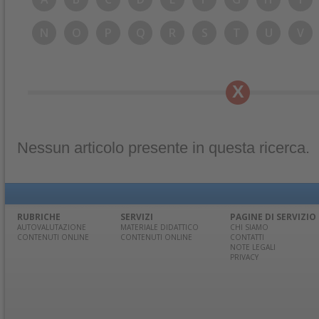
N
O
P
Q
R
S
T
U
V
X
Nessun articolo presente in questa ricerca.
RUBRICHE
SERVIZI
PAGINE DI SERVIZIO
AUTOVALUTAZIONE
MATERIALE DIDATTICO
CHI SIAMO
CONTENUTI ONLINE
CONTENUTI ONLINE
CONTATTI
NOTE LEGALI
PRIVACY