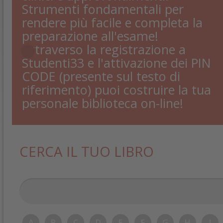
Strumenti fondamentali per
rendere più facile e completa la
preparazione all'esame!
Attraverso la registrazione a
Studenti33 e l'attivazione dei PIN
CODE (presente sul testo di
riferimento) puoi costruire la tua
personale biblioteca on-line!
CERCA IL TUO LIBRO
A
B
C
D
E
F
G
H
I