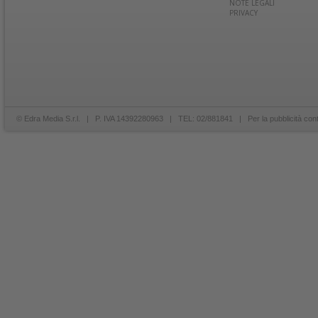
NOTE LEGALI
PRIVACY
© Edra Media S.r.l. | P. IVA 14392280963 | TEL: 02/881841 | Per la pubblicità con