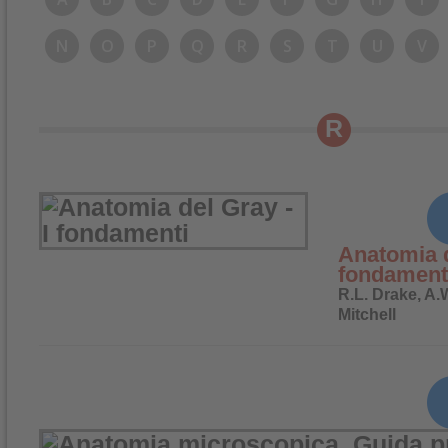
N
O
P
Q
R
S
T
U
V
R
Anatomia d
fondament
R.L. Drake, A.
Mitchell