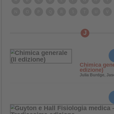
N
O
P
Q
R
S
T
U
V
J
Chimica gener
edizione)
Julia Burdge, Ja