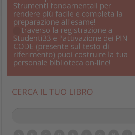
Strumenti fondamentali per
rendere più facile e completa la
preparazione all'esame!
Attraverso la registrazione a
Studenti33 e l'attivazione dei PIN
CODE (presente sul testo di
riferimento) puoi costruire la tua
personale biblioteca on-line!
CERCA IL TUO LIBRO
A
B
C
D
E
F
G
H
I