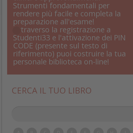
Strumenti fondamentali per
rendere più facile e completa la
preparazione all'esame!
Attraverso la registrazione a
Studenti33 e l'attivazione dei PIN
CODE (presente sul testo di
riferimento) puoi costruire la tua
personale biblioteca on-line!
CERCA IL TUO LIBRO
A
B
C
D
E
F
G
H
I