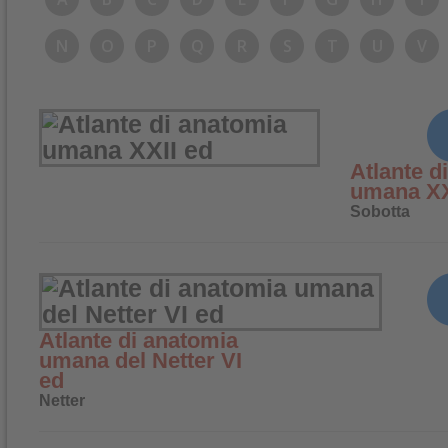
N
O
P
Q
R
S
T
U
V
Atlante d
umana XX
Sobotta
Atlante di anatomia
umana del Netter VI
ed
Netter